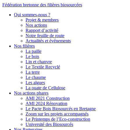
Fédération bretonne des filières biosourcées
Qui sommes-nous ?
Projet & membres
Nos actions
Rapport d’activité
Notre feuille de route
Actualités et événements
Nos filières
La paille
Le bois
Lin et chanvre
Le Textile Recyclé
La terre
Le chaume
Les algues
La ouate de Cellulose
Nos actions phares
AMI 2021 Construction
AMI 2024 Rénovation
Le Pacte Bois Biosourcés en Bretagne
Zoom sur les projets accompagnés
Le Printemps de l’Eco-construction
Université des Biosourcés
Nos Partenaires