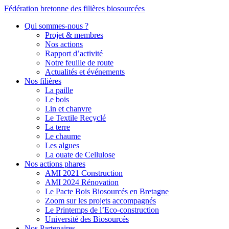
Fédération bretonne des filières biosourcées
Qui sommes-nous ?
Projet & membres
Nos actions
Rapport d’activité
Notre feuille de route
Actualités et événements
Nos filières
La paille
Le bois
Lin et chanvre
Le Textile Recyclé
La terre
Le chaume
Les algues
La ouate de Cellulose
Nos actions phares
AMI 2021 Construction
AMI 2024 Rénovation
Le Pacte Bois Biosourcés en Bretagne
Zoom sur les projets accompagnés
Le Printemps de l’Eco-construction
Université des Biosourcés
Nos Partenaires