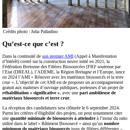
Crédits photo : Julia Palladino
Qu’est-ce que c’est ?
Dans la continuité de
son premier AMI
(Appel à Manifestation
d’Intérêt) centré sur la construction neuve initié en 2021, la
Fédération Bretonne des Filières Biosourcées [FB]² soutenue par
l’Etat (DREAL), l’ADEME, la Région Bretagne et l’Europe, lance
en 2024 l’AMI « Rénover avec les matériaux biosourcés et la terre
crue ». L’objectif de cet AMI est de proposer un accompagnement
gratuit aux maitrises d’ouvrage publiques, porteuses d’un projet de
réhabilitation « significative »
, avec une
part ambitieuse de
matériaux biosourcés et terre crue
.
La réception des candidatures sera clôturée le 6 septembre 2024.
Parmi les critères d’éligibilité des projets, on peut notamment citer
une
quantité minimale de biosourcés à atteindre
à l’instar du ratio
utilisé dans le label « Bâtiment Biosourcé » ainsi qu’un
nombre
minimum de matériaux biosourcés
issus de filières différentes –