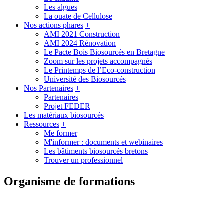
Les algues
La ouate de Cellulose
Nos actions phares
+
AMI 2021 Construction
AMI 2024 Rénovation
Le Pacte Bois Biosourcés en Bretagne
Zoom sur les projets accompagnés
Le Printemps de l’Eco-construction
Université des Biosourcés
Nos Partenaires
+
Partenaires
Projet FEDER
Les matériaux biosourcés
Ressources
+
Me former
M'informer : documents et webinaires
Les bâtiments biosourcés bretons
Trouver un professionnel
Organisme de formations