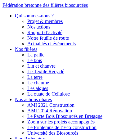
Fédération bretonne des filières biosourcées
Qui sommes-nous ?
Projet & membres
Nos actions
Rapport d’activité
Notre feuille de route
Actualités et événements
Nos filières
La paille
Le bois
Lin et chanvre
Le Textile Recyclé
La terre
Le chaume
Les algues
La ouate de Cellulose
Nos actions phares
AMI 2021 Construction
AMI 2024 Rénovation
Le Pacte Bois Biosourcés en Bretagne
Zoom sur les projets accompagnés
Le Printemps de l’Eco-construction
Université des Biosourcés
Nos Partenaires