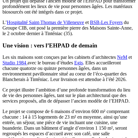
Un projet qui dépasse l'ancien modèle de l'EHPAD pour transformer
profondément les lieux de vie pour personnes âgées. Les matériaux
biosourcés ont été intégrés dans ce projet.
L’
Hospitalité Saint-Thomas de Villeneuve
et
BSB-Les Foyers
du
Groupe CIB, ont posé la première pierre des Maisons Sainte-Anne,
le 2 octobre dernier à Tinténiac (35).
Une vision : vers l’EHPAD de demain
Les six maisons sont conçues par les cabinets d’architectes
NeM
et
Studio 1984
avec le bureau d’études
Egis
. Elles accueilleront
chacune quatorze ou quinze personnes âgées, dans un
environnement pavillonnaire situé au coeur de l’éco-quartier des
Blancherais à Tinténiac. Leur livraison est attendue à l’été 2026.
Ce projet illustre l’ambition d’une profonde transformation du lieu
de vie des personnes âgées, tant sur le plan architectural que des
services proposés, afin de dépasser l’ancien modèle de l’EHPAD.
Le projet se compose de 6 maisons d’environ 600 m² comprenant
chacune : 14 à 15 logements de 23 m² en moyenne, ainsi qu’une
entrée, un séjour, une pièce de vie incluant une cuisine, une
buanderie. Dans un bâtiment d’angle d’environ 1 150 m², seront
regroupés les espaces d’accueil avec son café, une salle