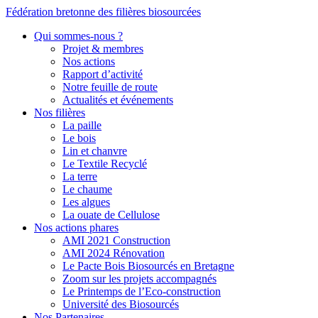
Fédération bretonne des filières biosourcées
Qui sommes-nous ?
Projet & membres
Nos actions
Rapport d’activité
Notre feuille de route
Actualités et événements
Nos filières
La paille
Le bois
Lin et chanvre
Le Textile Recyclé
La terre
Le chaume
Les algues
La ouate de Cellulose
Nos actions phares
AMI 2021 Construction
AMI 2024 Rénovation
Le Pacte Bois Biosourcés en Bretagne
Zoom sur les projets accompagnés
Le Printemps de l’Eco-construction
Université des Biosourcés
Nos Partenaires