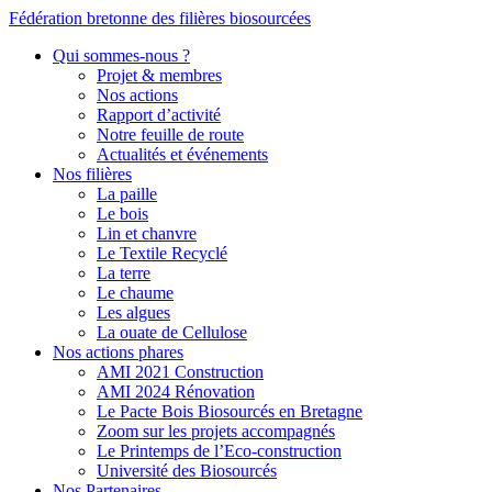
Fédération bretonne des filières biosourcées
Qui sommes-nous ?
Projet & membres
Nos actions
Rapport d’activité
Notre feuille de route
Actualités et événements
Nos filières
La paille
Le bois
Lin et chanvre
Le Textile Recyclé
La terre
Le chaume
Les algues
La ouate de Cellulose
Nos actions phares
AMI 2021 Construction
AMI 2024 Rénovation
Le Pacte Bois Biosourcés en Bretagne
Zoom sur les projets accompagnés
Le Printemps de l’Eco-construction
Université des Biosourcés
Nos Partenaires