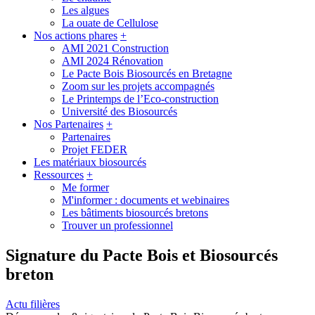
Les algues
La ouate de Cellulose
Nos actions phares
+
AMI 2021 Construction
AMI 2024 Rénovation
Le Pacte Bois Biosourcés en Bretagne
Zoom sur les projets accompagnés
Le Printemps de l’Eco-construction
Université des Biosourcés
Nos Partenaires
+
Partenaires
Projet FEDER
Les matériaux biosourcés
Ressources
+
Me former
M'informer : documents et webinaires
Les bâtiments biosourcés bretons
Trouver un professionnel
Signature du Pacte Bois et Biosourcés
breton
Actu filières