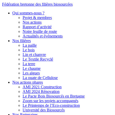
Fédération bretonne des filières biosourcées
Qui sommes-nous ?
Projet & membres
Nos actions
Rapport d’activité
Notre feuille de route
Actualités et événements
Nos filières
La paille
Le bois
Lin et chanvre
Le Textile Recyclé
La terre
Le chaume
Les algues
La ouate de Cellulose
Nos actions phares
AMI 2021 Construction
AMI 2024 Rénovation
Le Pacte Bois Biosourcés en Bretagne
Zoom sur les projets accompagnés
Le Printemps de l’Eco-construction
Université des Biosourcés
Nos Partenaires