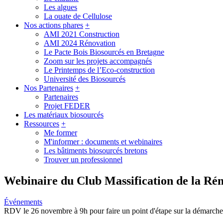
Les algues
La ouate de Cellulose
Nos actions phares
+
AMI 2021 Construction
AMI 2024 Rénovation
Le Pacte Bois Biosourcés en Bretagne
Zoom sur les projets accompagnés
Le Printemps de l’Eco-construction
Université des Biosourcés
Nos Partenaires
+
Partenaires
Projet FEDER
Les matériaux biosourcés
Ressources
+
Me former
M'informer : documents et webinaires
Les bâtiments biosourcés bretons
Trouver un professionnel
Webinaire du Club Massification de la Ré
Événements
RDV le 26 novembre à 9h pour faire un point d'étape sur la démarche