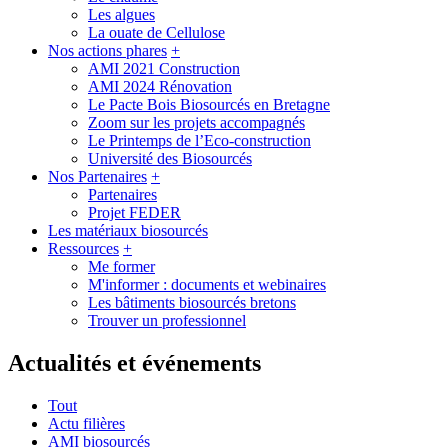
Les algues
La ouate de Cellulose
Nos actions phares
+
AMI 2021 Construction
AMI 2024 Rénovation
Le Pacte Bois Biosourcés en Bretagne
Zoom sur les projets accompagnés
Le Printemps de l’Eco-construction
Université des Biosourcés
Nos Partenaires
+
Partenaires
Projet FEDER
Les matériaux biosourcés
Ressources
+
Me former
M'informer : documents et webinaires
Les bâtiments biosourcés bretons
Trouver un professionnel
Actualités et événements
Tout
Actu filières
AMI biosourcés