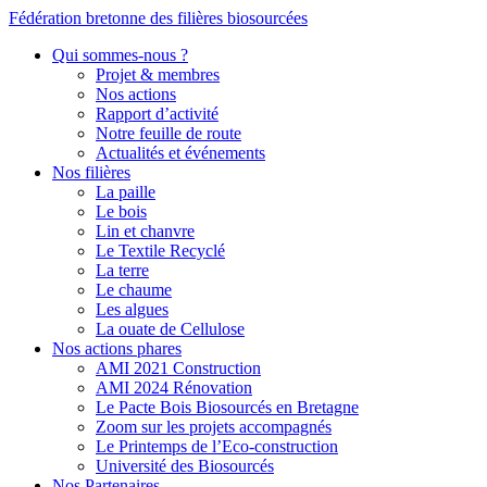
Fédération bretonne des filières biosourcées
Qui sommes-nous ?
Projet & membres
Nos actions
Rapport d’activité
Notre feuille de route
Actualités et événements
Nos filières
La paille
Le bois
Lin et chanvre
Le Textile Recyclé
La terre
Le chaume
Les algues
La ouate de Cellulose
Nos actions phares
AMI 2021 Construction
AMI 2024 Rénovation
Le Pacte Bois Biosourcés en Bretagne
Zoom sur les projets accompagnés
Le Printemps de l’Eco-construction
Université des Biosourcés
Nos Partenaires